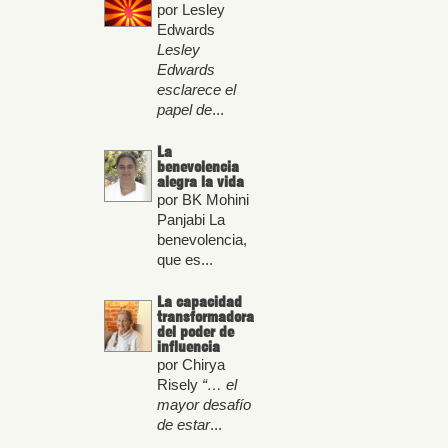
por Lesley
Edwards
Lesley
Edwards
esclarece el
papel de
...
La
benevolencia
alegra la vida
por BK Mohini
Panjabi La
benevolencia,
que es...
La capacidad
transformadora
del poder de
influencia
por Chirya
Risely
“… el
mayor desafío
de estar
...