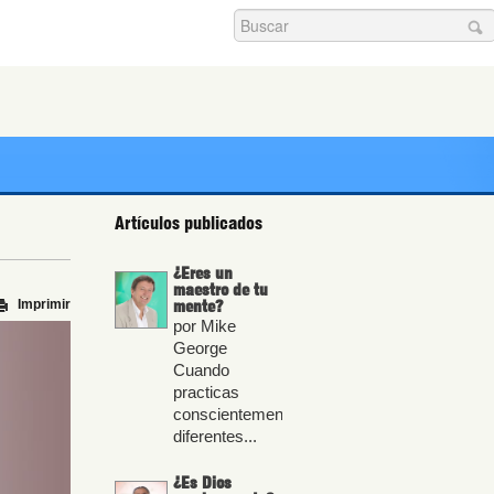
Buscar...
Artículos publicados
¿Eres un
maestro de tu
Imprimir
mente?
por Mike
George
Cuando
practicas
conscientemente
diferentes...
¿Es Dios