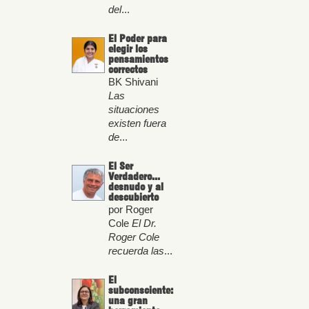
del
...
El Poder para
elegir los
pensamientos
correctos
BK Shivani
Las
situaciones
existen fuera
de
...
El Ser
Verdadero...
desnudo y al
descubierto
por Roger
Cole
El Dr.
Roger Cole
recuerda las
...
El
subconsciente:
una gran