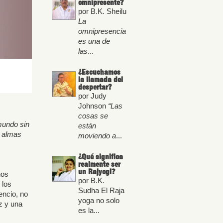
omnipresente?
por B.K. Sheilu
La
omnipresencia
es una de
las
...
¿Escuchamos
la llamada del
despertar?
por Judy
Johnson
“Las
cosas se
mundo sin
están
s almas
moviendo a
...
¿Qué significa
realmente ser
un Rajyogi?
nos
por B.K.
 los
Sudha El Raja
encio, no
yoga no solo
z y una
es la...