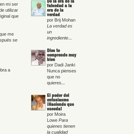
De la era de la
 en mi ser
falsedad a la
era de la
e utilizar
verdad
iginal que
por Brij Mohan
La verdad es
un
 que me
ingrediente
...
espués se
Dios te
comprende muy
bien
por Dadi Janki
obra a
Nunca pienses
que no
quieres...
El poder del
entusiasmo
¡Haciendo que
suceda!
por Moira
Lowe
Para
quienes tienen
la cualidad