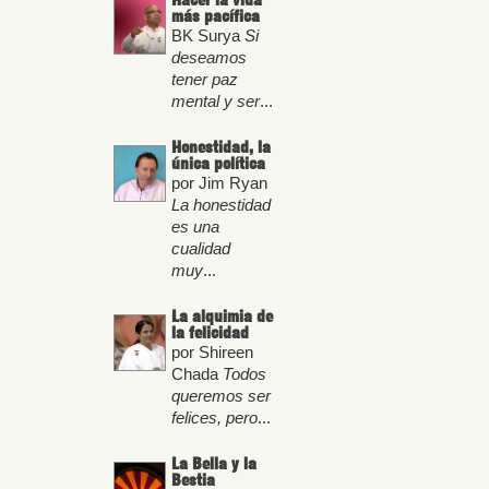
Hacer la vida
más pacífica
BK Surya
Si
deseamos
tener paz
mental y ser
...
Honestidad, la
única política
por Jim Ryan
La honestidad
es una
cualidad
muy
...
La alquimia de
la felicidad
por Shireen
Chada
Todos
queremos ser
felices, pero
...
La Bella y la
Bestia