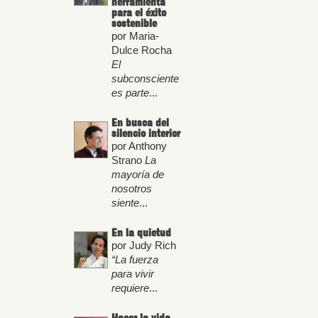
herramienta
para el éxito
sostenible
por Maria-
Dulce Rocha
El
subconsciente
es parte
...
En busca del
silencio interior
por Anthony
Strano
La
mayoría de
nosotros
siente
...
En la quietud
por Judy Rich
“La fuerza
para vivir
requiere
...