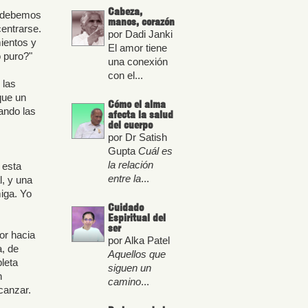
Cabeza,
, debemos
manos, corazón
entrarse.
por Dadi Janki
ientos y
El amor tiene
o puro?"
una conexión
con el...
 las
que un
Cómo el alma
jando las
afecta la salud
del cuerpo
por Dr Satish
Gupta
Cuál es
la relación
 esta
entre la
...
l, y una
iga. Yo
Cuidado
Espiritual del
ser
or hacia
por Alka Patel
, de
Aquellos que
leta
siguen un
n
camino
...
canzar.